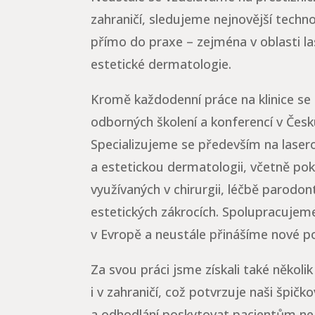
zahraničí, sledujeme nejnovější techn
přímo do praxe – zejména v oblasti l
estetické dermatologie.
Kromě každodenní práce na klinice se
odborných školení a konferencí v Česku
Specializujeme se především na laser
a estetickou dermatologii, včetně po
využívaných v chirurgii, léčbě parodo
estetických zákrocích. Spolupracujem
v Evropě a neustále přinášíme nové p
Za svou práci jsme získali také někol
i v zahraničí, což potvrzuje naši špič
a odhodlání poskytovat pacientům ne