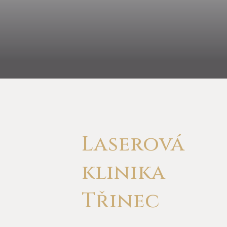
Laserová
klinika
Třinec