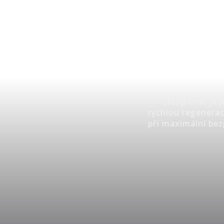
„Mojí misí je
rychlou regenerac
při maximální bez