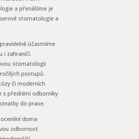
ologie a přenášíme je
aserové stomatologie a
 pravidelně účastníme
 i zahraničí.
ovou stomatologii
kročilých postupů
ntózy či moderních
e s předními odborníky
oznatky do praxe.
ik ocenění doma
kovou odbornost
jmodernější,