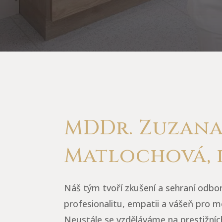
MDDr. Zuzan
Matlochová, 
Náš tým tvoří zkušení a sehraní odborn
profesionalitu, empatii a vášeň pro m
Neustále se vzděláváme na prestižních