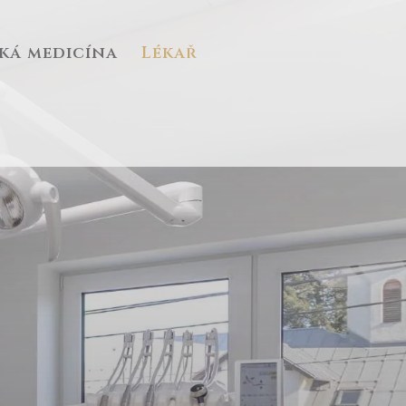
cká medicína
Lékař