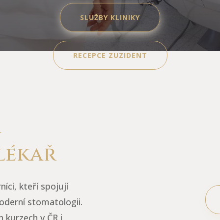
SLUŽBY KLINIKY
RECEPCE ZUZIDENT
a
lékař
íci, kteří spojují
oderní stomatologii.
 kurzech v ČR i