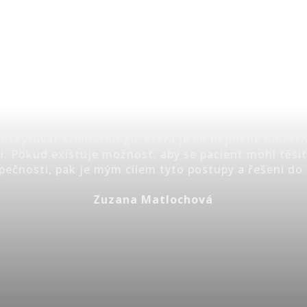
 poskytovat stomatologii, která je co nejméně bolest
i. Pokud existuje možnost, aby se pacient mohl těšit
pečnosti, pak je mým cílem tyto postupy a řešení do 
Zuzana Matlochová