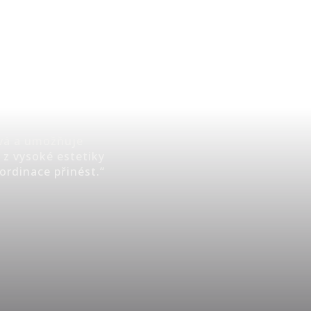
ivá a umožňuje
 z vysoké estetiky
ordinace přinést.“